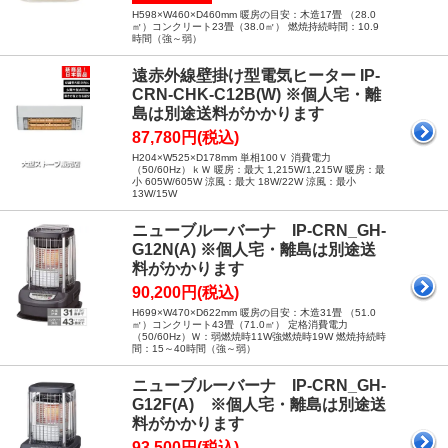
H598×W460×D460mm 暖房の目安：木造17畳 （28.0
㎡）コンクリート23畳（38.0㎡） 燃焼持続時間：10.9
時間（強～弱）
遠赤外線壁掛け型電気ヒーター IP-
CRN-CHK-C12B(W) ※個人宅・離
島は別途送料がかかります
87,780円(税込)
H204×W525×D178mm 単相100Ｖ 消費電力
（50/60Hz）ｋＷ 暖房：最大 1,215W/1,215W 暖房：最
小 605W/605W 涼風：最大 18W/22W 涼風：最小
13W/15W
ニューブルーバーナ IP-CRN_GH-
G12N(A) ※個人宅・離島は別途送
料がかかります
90,200円(税込)
H699×W470×D622mm 暖房の目安：木造31畳 （51.0
㎡）コンクリート43畳（71.0㎡） 定格消費電力
（50/60Hz）Ｗ：弱燃焼時11W強燃焼時19W 燃焼持続時
間：15～40時間（強～弱）
ニューブルーバーナ IP-CRN_GH-
G12F(A) ※個人宅・離島は別途送
料がかかります
93,500円(税込)