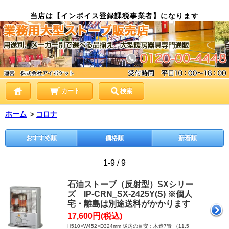
当店は【インボイス登録課税事業者】になります
カート
検索
ホーム
＞
コロナ
おすすめ順
価格順
新着順
1-9 / 9
石油ストーブ（反射型）SXシリー
ズ IP-CRN_SX-2425Y(S) ※個人
宅・離島は別途送料がかかります
17,600円(税込)
H510×W452×D324mm 暖房の目安：木造7畳 （11.5