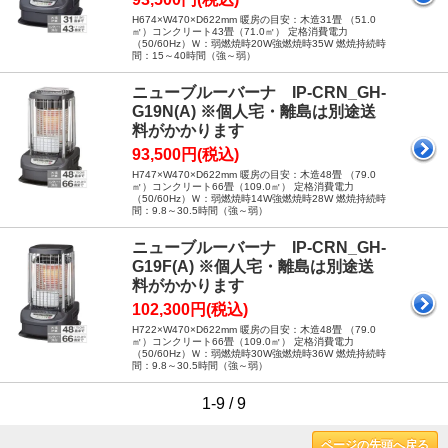
H674×W470×D622mm 暖房の目安：木造31畳 （51.0
㎡）コンクリート43畳（71.0㎡） 定格消費電力
（50/60Hz）Ｗ：弱燃焼時20W強燃焼時35W 燃焼持続時
間：15～40時間（強～弱）
ニューブルーバーナ IP-CRN_GH-
G19N(A) ※個人宅・離島は別途送
料がかかります
93,500円(税込)
H747×W470×D622mm 暖房の目安：木造48畳 （79.0
㎡）コンクリート66畳（109.0㎡） 定格消費電力
（50/60Hz）Ｗ：弱燃焼時14W強燃焼時28W 燃焼持続時
間：9.8～30.5時間（強～弱）
ニューブルーバーナ IP-CRN_GH-
G19F(A) ※個人宅・離島は別途送
料がかかります
102,300円(税込)
H722×W470×D622mm 暖房の目安：木造48畳 （79.0
㎡）コンクリート66畳（109.0㎡） 定格消費電力
（50/60Hz）Ｗ：弱燃焼時30W強燃焼時36W 燃焼持続時
間：9.8～30.5時間（強～弱）
1-9 / 9
ページの先頭へ戻る