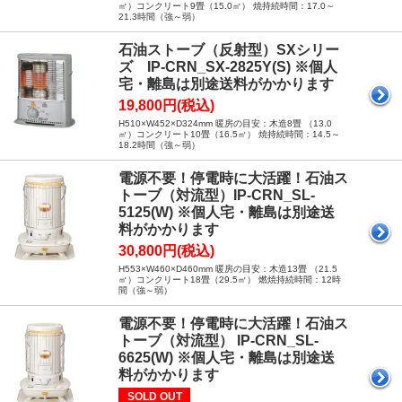
㎡）コンクリート9畳（15.0㎡） 焼持続時間：17.0～
21.3時間（強～弱）
石油ストーブ（反射型）SXシリー
ズ IP-CRN_SX-2825Y(S) ※個人
宅・離島は別途送料がかかります
19,800円(税込)
H510×W452×D324mm 暖房の目安：木造8畳 （13.0
㎡）コンクリート10畳（16.5㎡） 焼持続時間：14.5～
18.2時間（強～弱）
電源不要！停電時に大活躍！石油ス
トーブ（対流型）IP-CRN_SL-
5125(W) ※個人宅・離島は別途送
料がかかります
30,800円(税込)
H553×W460×D460mm 暖房の目安：木造13畳 （21.5
㎡）コンクリート18畳（29.5㎡） 燃焼持続時間：12時
間（強～弱）
電源不要！停電時に大活躍！石油ス
トーブ（対流型） IP-CRN_SL-
6625(W) ※個人宅・離島は別途送
料がかかります
SOLD OUT