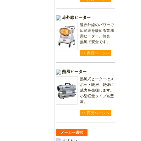
赤外線ヒーター
遠赤外線のパワーで
広範囲を暖める業務
用ヒーター。無臭・
無風で安全です。
>> 商品ページへ
熱風ヒーター
熱風式ヒーターはス
ポット暖房、乾燥に
威力を発揮します。
小型軽量タイプも豊
富。
>> 商品ページへ
メーカー選択
オリオン