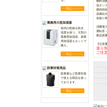
る。
燃料消費量
油タンク
>> 商品ページへ
燃焼持続
温風吐出
首振り角
業務用大型加湿器
消費電力（
室内の乾燥を防ぎ、
運転音（
湿度を保つ、大型の
製品質
業務用加湿器、産業
用加湿器もセットで
【注意
購入。
送り
ご注
>> 商品ページへ
防寒対策用品
防寒着など防寒対策
で使える商品を扱っ
ております。
>> 商品ページへ