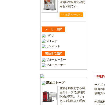
停電時や屋外での使
用も可能です。
>> 商品ページへ
メーカー選択
コロナ
ダイニチ
サンポット
製品名で選択
ブルーヒーター
ブルーバーナー
※送料
廃油ストーブ
サイズ：H
廃油を燃料とする廃
暖房の目
油ストーブで燃料費
熱出力ｋＷ/
削減が実現。リサイ
クルで効率よく暖め
使用燃料