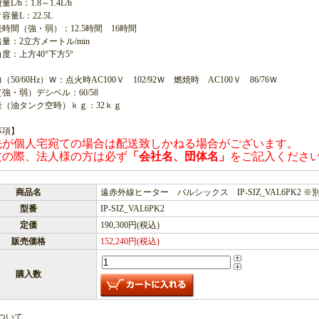
L/h：1.8～1.4L/h
容量L：22.5L
時間（強・弱）：12.5時間 16時間
量：2立方メートル/min
度：上方40°下方5°
50/60Hz）Ｗ：点火時AC100Ｖ 102/92Ｗ 燃焼時 AC100Ｖ 86/76Ｗ
強・弱）デシベル：60/58
量（油タンク空時）ｋｇ：32ｋｇ
事項】
先が個人宅宛ての場合は配送致しかねる場合がございます。
文の際、法人様の方は必ず
「会社名、団体名」
をご記入くださ
商品名
遠赤外線ヒーター バルシックス IP-SIZ_VAL6PK2
型番
IP-SIZ_VAL6PK2
定価
190,300円(税込)
販売価格
152,240円(税込)
購入数