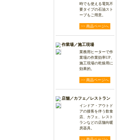
時でも使える電気不
要タイプの石油スト
ーブもご用意。
>> 商品ページへ
作業場／施工現場
業務用ヒーターで作
業場の作業効率UP、
施工現場の乾燥用に
効果的。
>> 商品ページへ
店舗／カフェ／レストラン
インドア・アウトド
アの接客を伴う飲食
店、カフェ、レスト
ランなどの店舗向暖
房器具。
>> 商品ページへ