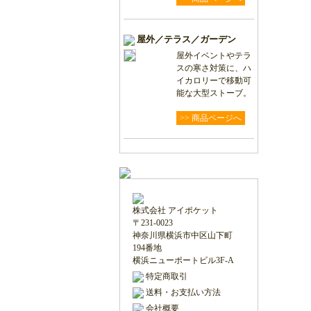
屋外／テラス／ガーデン
屋外イベントやテラ
スの寒さ対策に、ハ
イカロリーで移動可
能な大型ストーブ。
>> 商品ページへ
株式会社 アイポケット
〒231-0023
神奈川県横浜市中区山下町
194番地
横浜ニューポートビル3F-A
特定商取引
送料・お支払い方法
会社概要