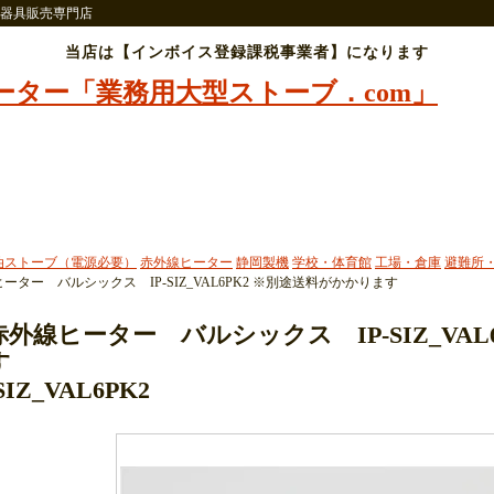
器具販売専門店
当店は【インボイス登録課税事業者】になります
油ストーブ（電源必要）
赤外線ヒーター
静岡製機
学校・体育館
工場・倉庫
避難所
ーター バルシックス IP-SIZ_VAL6PK2 ※別途送料がかかります
赤外線ヒーター バルシックス IP-SIZ_VAL
す
-SIZ_VAL6PK2