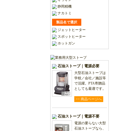
静岡精機
ナカトミ
製品名で選択
ジェットヒーター
スポットヒーター
ホットガン
石油ストーブ｜電源必要
大型石油ストーブは
学校／会社／施設等
で活躍。PTA寄贈品
としても最適です。
>> 商品ページへ
石油ストーブ｜電源不要
電源の要らない大型
石油ストーブなら、