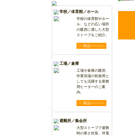
学校／体育館／ホール
学校の体育館やホー
ル、などの広い場所
の暖房に適した大型
ストーブをご紹介。
>> 商品ページへ
工場／倉庫
工場や倉庫の暖房、
作業現場の乾燥用と
しても活躍する業務
用ヒーターのご案
内。
>> 商品ページへ
避難所／集会所
大型ストーブで避難
時の寒さ対策、停電