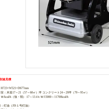
別途見積
723×W521×D677mm
安：木造17～21（57～68㎡）坪 コンクリート24～29坪（79～95㎡）
kcal/h（強・弱）:17～13.4ｋＷ/15000～11700kcal/h
：灯油（JIS１号灯油）