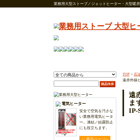
業務用大型ストーブ／ジェットヒーター・大型暖房
TOP
>
石
遠赤外線ヒ
遠
ま
電気ヒーター
IP
安全で空気を汚さな
い業務用電気ヒータ
ー。凍結／結露防止
にも役立ちます。
>> 商品ページへ